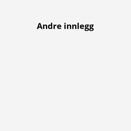
Andre innlegg
No er Target Zone på plass på drivingrangen.
Her kan du trena presisjon og lengdekontroll
mot faste avstandar: 🟢 Grøn – 50 meter⚫ Svart
– 70 meter🔵 Blå – 90 meter🔴 Raud – 110
meter🟡 Gul – 130 meter Målet er enkelt: Treff
blinken og bli tryggare på innspela dine.
Dette...