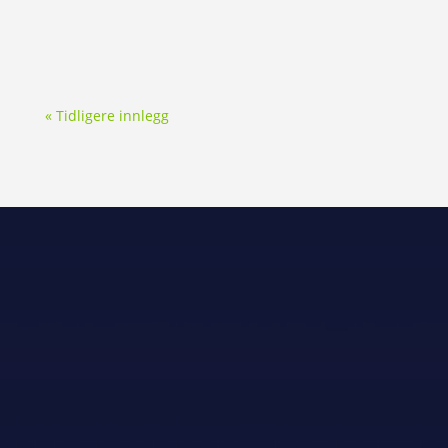
eller på banar andre stadar.Det vil snart bli
sendt ut purring. Sjekk epost/søppelpost og...
« Tidligere innlegg
Generalsponsor