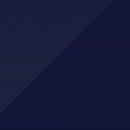
Holsponsorar
GBS AS
NLTH
Mo Sport
XL-Bygg Kvam
Eiendomsmegler Norge Hardanger
Montér Kvam