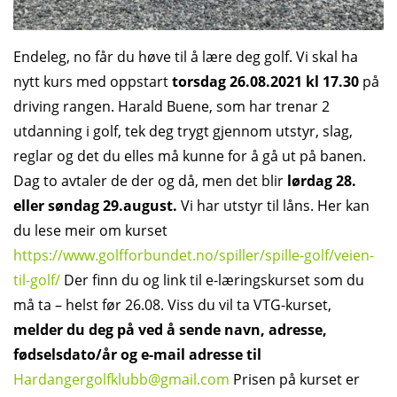
Endeleg, no får du høve til å lære deg golf. Vi skal ha
nytt kurs med oppstart
torsdag 26.08.2021 kl 17.30
på
driving rangen. Harald Buene, som har trenar 2
utdanning i golf, tek deg trygt gjennom utstyr, slag,
reglar og det du elles må kunne for å gå ut på banen.
Dag to avtaler de der og då, men det blir
lørdag 28.
eller søndag 29.august.
Vi har utstyr til låns. Her kan
du lese meir om kurset
https://www.golfforbundet.no/spiller/spille-golf/veien-
til-golf/
Der finn du og link til e-læringskurset som du
må ta – helst før 26.08. Viss du vil ta VTG-kurset,
melder du deg på ved å sende navn, adresse,
fødselsdato/år og e-mail adresse til
Hardangergolfklubb@gmail.com
Prisen på kurset er