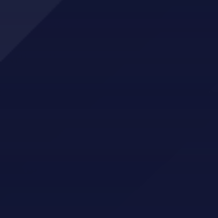
Montér Kvam
Norheimsund Elektro
Blikkenslagar Flotve
FK butikken
Toyota Norheimsund
Kvam Kraftverk