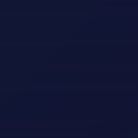
5610 Øystese
hardangergolfklubb@gmail.com
LOGG INN