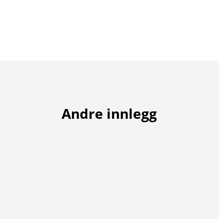
Andre innlegg
På grunn av dårleg vær samt at greenane vart
pigglufta og dressa på laurdag, er
onsdagsturneringa denne veka flytta til neste