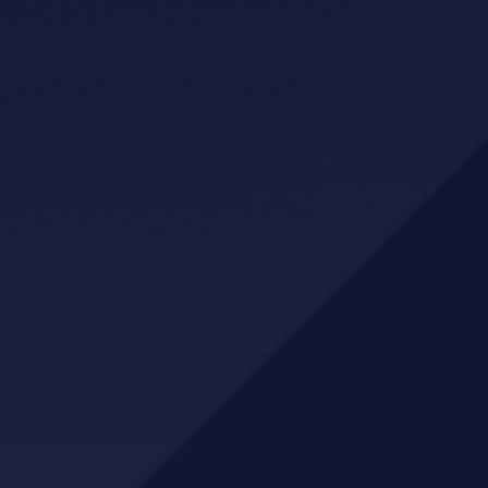
Holsponsorar
GBS AS
NLTH
Mo Sport
XL-Bygg Kvam
Eiendomsmegler Norge Hardanger