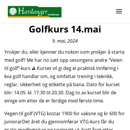
Golfkurs 14.mai
9. mai, 2024
Ynskjer du, eller kjenner du nokon som ynskjer å starta
med golf? Me har no satt opp sesongens andre “Veien
til golf”-kurs ⛳ Kurset vil gi deg ei praktisk innføring i
kva golf handlar om, og omfattar trening i teknikk,
reglar, sikkerheit og etikette på bana. Dato for kurset
blir: 14.05. kl. 17.30 til 20.30. Dag to av kurset blir de
einige om etter de er ferdige med første time.
Vegen til golf (VTG) kostar 1900 for vaksne og kr 600 for
juniorarDet året du gjennomførar VTG-kurs får du
gratis medlemskap og spelerett ut året! Året etter