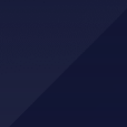
Holsponsorar
GBS AS
NLTH
Mo Sport
XL-Bygg Kvam
Eiendomsmegler Norge Hardanger