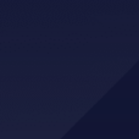
Holsponsorar
GBS AS
NLTH
Mo Sport