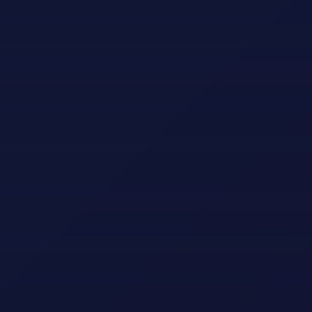
5610 Øystese
hardangergolfklubb@gmail.com
LOGG INN