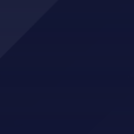
XL-Bygg Kvam
Eiendomsmegler Norge Hardanger
Montér Kvam
Norheimsund Elektro
Blikkenslagar Flotve
FK butikken
Toyota Norheimsund