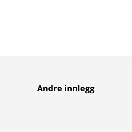
Andre innlegg
På grunn av dårleg vær samt at greenane vart