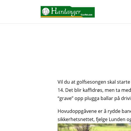
Vil du at golfsesongen skal start
14. Det blir kaffidrøs, men ta med
“grave” opp plugga ballar på driv
Hovudoppgåvene er å rydde banen, 
sikkerhetsnettet, fjelge Lunden og