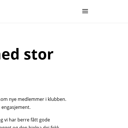
ed stor
e som nye medlemmer i klubben.
rt engasjement.
 vi har berre fått gode
legget og den hjelpa dei fekk