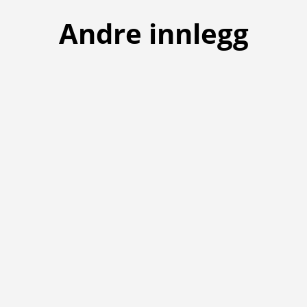
Andre innlegg
 pigglufta og dressa på laurdag, er onsdagsturneringa denne veka fl
l 12.00. Meld deg på her.