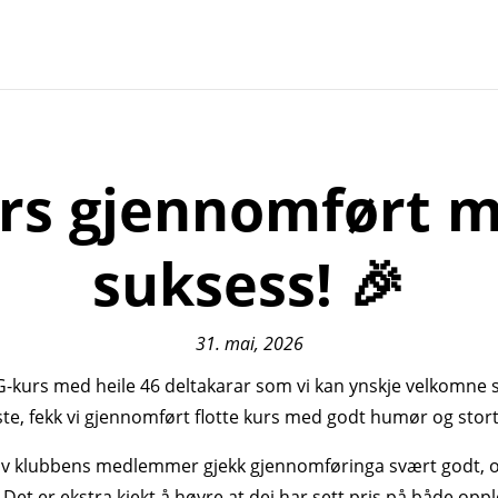
rs gjennomført m
suksess! 🎉
31. mai, 2026
G-kurs med heile 46 deltakarar som vi kan ynskje velkomn
beste, fekk vi gjennomført flotte kurs med godt humør og sto
av klubbens medlemmer gjekk gjennomføringa svært godt, og
Det er ekstra kjekt å høyre at dei har sett pris på både opp