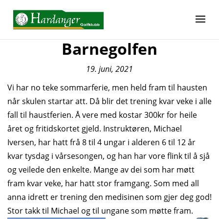
Barnegolfen
19. juni, 2021
Vi har no teke sommarferie, men held fram til hausten
når skulen startar att. Då blir det trening kvar veke i alle
fall til haustferien. Å vere med kostar 300kr for heile
året og fritidskortet gjeld. Instruktøren, Michael
Iversen, har hatt frå 8 til 4 ungar i alderen 6 til 12 år
kvar tysdag i vårsesongen, og han har vore flink til å sjå
og veilede den enkelte. Mange av dei som har møtt
fram kvar veke, har hatt stor framgang. Som med all
anna idrett er trening den medisinen som gjer deg god!
Stor takk til Michael og til ungane som møtte fram.