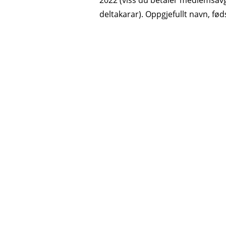
2022 (viss du betaler medlemsavgi
deltakarar). Oppgjefullt navn, fød