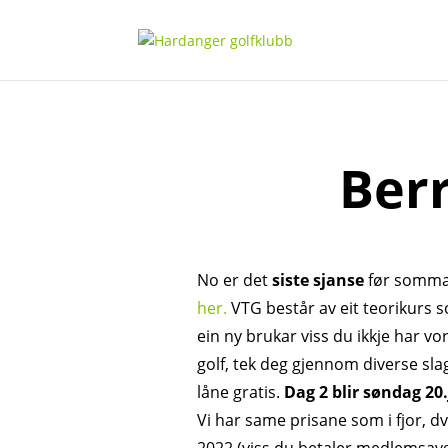
Berr
No er det
siste sjanse
før somma
her.
VTG består av eit teorikurs s
ein ny brukar viss du ikkje har v
golf, tek deg gjennom diverse slag 
låne gratis.
Dag 2 blir søndag 20
Vi har same prisane som i fjor, dvs