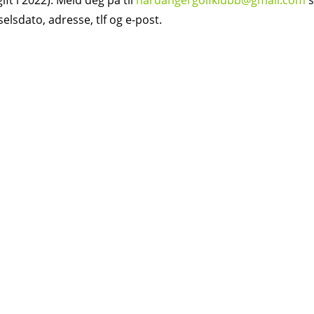
ft i 2022). Meld deg på til
hardangergolfklubb@gmail.com
s
selsdato, adresse, tlf og e-post.