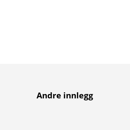
Andre innlegg