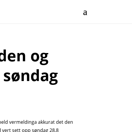
den og
e søndag
held vermeldinga akkurat det den
M vert sett opp søndag 28.8