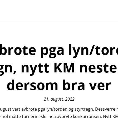
brote pga lyn/tor
gn, nytt KM nest
dersom bra ver
21. august, 2022
gust vart avbrote pga lyn/torden og styrtregn. Dessverre 
10 hol måtte turneringsleiinga avbryte konkurransen. Nytt K