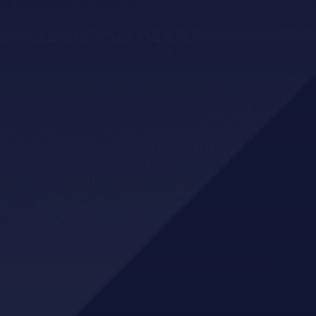
Holsponsorar
GBS AS
NLTH
Mo Sport
XL-Bygg Kvam