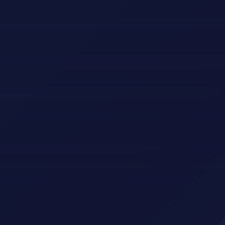
5610 Øystese
hardangergolfklubb@gmail.com
LOGG INN
LOGG INN