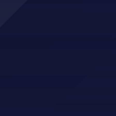
Eiendomsmegler Norge Hardanger
Montér Kvam
Norheimsund Elektro
Blikkenslagar Flotve
FK butikken
Toyota Norheimsund