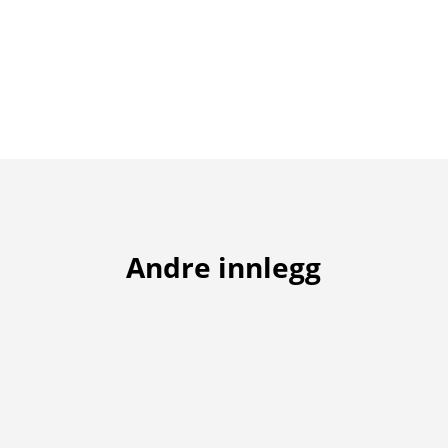
Andre innlegg
No er Target Zone på plass på drivingrangen.
Her kan du trena presisjon og lengdekontroll