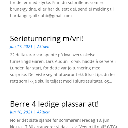
for dei er med styrke. Finn du solbrillene, som er
brune/gyldne, eller har du sett dei, send ei melding til
hardangergolfklubb@gmail.com
Serieturnering m/vri!
jun 17, 2021
|
Aktuelt
22 deltakarar var spente på kva overraskelse
turneringsleiaren, Lars Audun Torvik, hadde å servere i
Lunden før start, for dette var jo turnering med
surprise. Det viste seg at utøvarar fekk 6 kast (ja, du les
rett) som ikkje skulle teljast med i sluttresultatet, og...
Berre 4 ledige plassar att!
jun 16, 2021
|
Aktuelt
No er det siste sjanse før sommaren! Fredag 18. juni
klokka 17.30 arrangerer vi dag 1 av "Vegen til golf" (VTG)