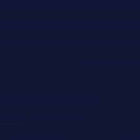
HARDANGER GOLFKLUBB
BLI MEDLEM
5610 Øystese
hardangergolfklubb@gmail.com