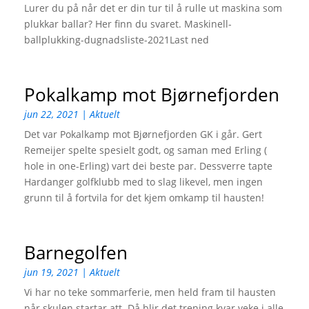
Lurer du på når det er din tur til å rulle ut maskina som
plukkar ballar? Her finn du svaret. Maskinell-
ballplukking-dugnadsliste-2021Last ned
Pokalkamp mot Bjørnefjorden
jun 22, 2021
|
Aktuelt
Det var Pokalkamp mot Bjørnefjorden GK i går. Gert
Remeijer spelte spesielt godt, og saman med Erling (
hole in one-Erling) vart dei beste par. Dessverre tapte
Hardanger golfklubb med to slag likevel, men ingen
grunn til å fortvila for det kjem omkamp til hausten!
Barnegolfen
jun 19, 2021
|
Aktuelt
Vi har no teke sommarferie, men held fram til hausten
når skulen startar att. Då blir det trening kvar veke i alle