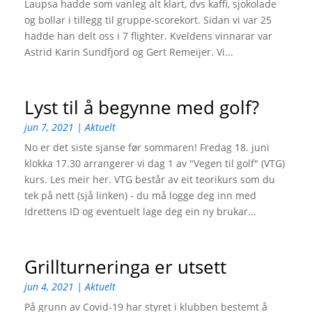
Laupsa hadde som vanleg alt klart, dvs kaffi, sjokolade
og bollar i tillegg til gruppe-scorekort. Sidan vi var 25
hadde han delt oss i 7 flighter. Kveldens vinnarar var
Astrid Karin Sundfjord og Gert Remeijer. Vi...
Lyst til å begynne med golf?
jun 7, 2021
|
Aktuelt
No er det siste sjanse før sommaren! Fredag 18. juni
klokka 17.30 arrangerer vi dag 1 av "Vegen til golf" (VTG)
kurs. Les meir her. VTG består av eit teorikurs som du
tek på nett (sjå linken) - du må logge deg inn med
Idrettens ID og eventuelt lage deg ein ny brukar...
Grillturneringa er utsett
jun 4, 2021
|
Aktuelt
På grunn av Covid-19 har styret i klubben bestemt å