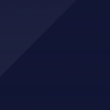
GBS AS
NLTH
Mo Sport
XL-Bygg Kvam
Eiendomsmegler Norge Hardanger
Montér Kvam
Norheimsund Elektro